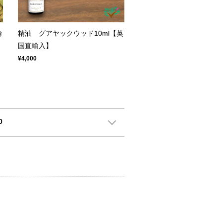
輸
精油 グアヤックウッド10ml【英
国直輸入】
¥4,000
0