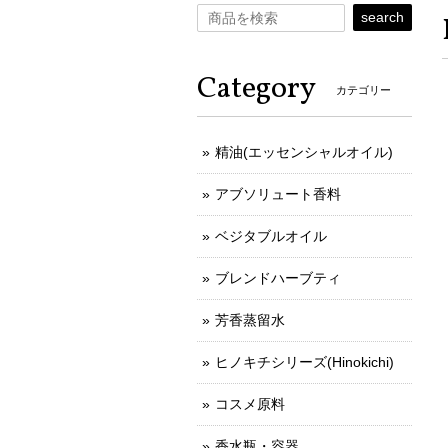
search
Category
カテゴリー
精油(エッセンシャルオイル)
アブソリュート香料
ベジタブルオイル
ブレンドハーブティ
芳香蒸留水
ヒノキチシリーズ(Hinokichi)
コスメ原料
香水瓶・容器