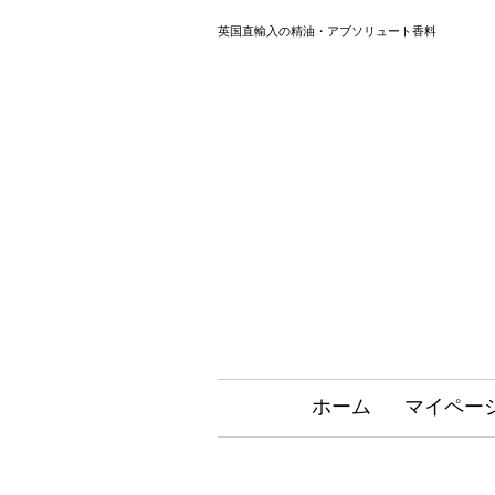
英国直輸入の精油・アブソリュート香料
ホーム
マイペー